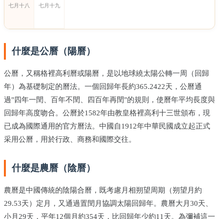
七月十八
七月十九
什麼是公曆（陽曆）
公曆，又稱格裡高利曆或陽曆，是以地球繞太陽公轉一周（回歸
年）為基礎制定的曆法。一個回歸年長約365.2422天，公曆通
過"四年一閏、百年不閏、四百年再閏"的規則，使曆年平均長度與
回歸年高度吻合。公曆於1582年由教皇格裡高利十三世頒布，現
已成為國際通用的官方曆法。中國自1912年中華民國成立起正式
采用公曆，用於行政、商務和國際交往。
什麼是農曆（陰曆）
農曆是中國傳統的陰陽合曆，既考慮月相朔望周期（朔望月約
29.53天）定月，又通過置閏月協調太陽回歸年。農曆大月30天、
小月29天，平年12個月約354天，比回歸年少約11天。為彌補這一