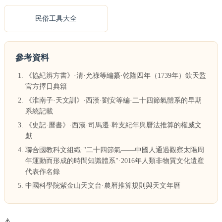
民俗工具大全
參考資料
《協紀辨方書》·清·允祿等編纂·乾隆四年（1739年）欽天監
官方擇日典籍
《淮南子·天文訓》·西漢·劉安等編·二十四節氣體系的早期
系統記載
《史記·曆書》·西漢·司馬遷·幹支紀年與曆法推算的權威文
獻
聯合國教科文組織·"二十四節氣——中國人通過觀察太陽周
年運動而形成的時間知識體系"·2016年人類非物質文化遺産
代表作名錄
中國科學院紫金山天文台·農曆推算規則與天文年曆
⚠️