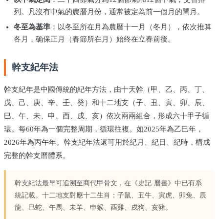
列。凡沒有中氣的農曆月份，通常被定為前一個月的閏月。
冬至為基準
：以冬至所在月為農曆十一月（冬月），依次推算
各月，确保正月（春節所在月）始終在立春前後。
幹支紀年法
幹支紀年是中國傳統的紀年方法，由十天幹（甲、乙、丙、丁、
戊、己、庚、辛、壬、癸）和十二地支（子、丑、寅、卯、辰、
巳、午、未、申、酉、戌、亥）依次兩兩組合，形成六十甲子循
環。每60年為一個完整周期，循環往複。如2025年為乙巳年，
2026年為丙午年。幹支紀年法還可用於紀月、紀日、紀時，構成
完整的幹支曆體系。
幹支紀法最早可追溯至商代甲骨文，在《史記·曆書》中已有系
統記載。十二地支對應十二生肖：子鼠、丑牛、寅虎、卯兔、辰
龍、巳蛇、午馬、未羊、申猴、酉雞、戌狗、亥豬。