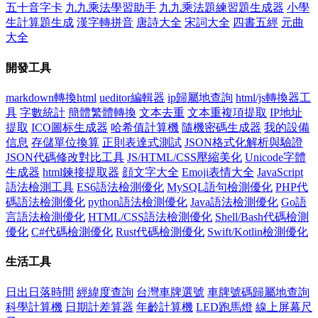
五十音字卡
九九乘法學習助手
九九乘法題練習題生成器
小學
生計算題生成
漢字轉拼音
唐詩大全
宋詞大全
四書五經
元曲
大全
開發工具
markdown轉換html
ueditor編輯器
ip歸屬地查詢
html/js轉換器工
具
字數統計
簡體繁體轉換
文本去重
文本重複項提取
IP地址
提取
ICO圖标生成器
哈希值計算機
隨機密碼生成器
我的設備
信息
存儲單位換算
正則表達式測試
JSON格式化解析與驗證
JSON代碼修改對比工具
JS/HTML/CSS壓縮美化
Unicode字體
生成器
html鍊接提取器
顔文字大全
Emoji表情大全
JavaScript
語法檢測工具
ES6語法檢測優化
MySQL語句檢測優化
PHP代
碼語法檢測優化
python語法檢測優化
Java語法檢測優化
Go語
言語法檢測優化
HTML/CSS語法檢測優化
Shell/Bash代碼檢測
優化
C#代碼檢測優化
Rust代碼檢測優化
Swift/Kotlin檢測優化
生活工具
日出日落時間
經緯度查詢
台灣車牌選號
車牌號碼歸屬地查詢
科學計算機
日期計差算器
年齡計算機
LED跑馬燈
線上屏幕尺