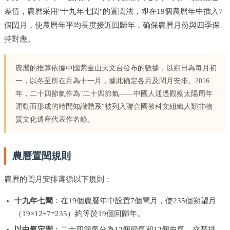
差值，農曆采用"十九年七閏"的置閏法，即在19個農曆年中插入7
個閏月，使農曆年平均長度接近回歸年，确保農曆月份與四季保
持對應。
農曆的推算依據中國紫金山天文台發布的數據，以朔日為每月初
一，以冬至所在月為十一月，據此确定各月及閏月安排。2016
年，二十四節氣作為"二十四節氣——中國人通過觀察太陽周年
運動而形成的時間知識體系"被列入聯合國教科文組織人類非物
質文化遺産代表作名錄。
農曆置閏規則
農曆的閏月安排遵循以下規則：
十九年七閏
：在19個農曆年中設置7個閏月，使235個朔望月
（19×12+7=235）約等於19個回歸年。
以中氣定閏
：二十四節氣分為12個節氣和12個中氣，交替排